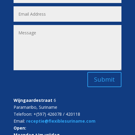
Submit
Wijngaardestraat
6
Paramaribo, Suriname
Telefoon: +(597) 426078 / 420118
Email:
receptie@flexiblesuriname.com
Open:
Maandag t/m vrijdag